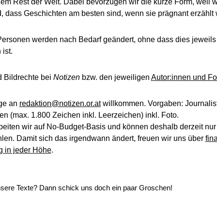
em Rest der Welt. Dabei bevorzugen wir die kurze Form, weil w
, dass Geschichten am besten sind, wenn sie prägnant erzählt
rsonen werden nach Bedarf geändert, ohne dass dies jeweils
ist.
d Bildrechte bei
Notizen
bzw. den jeweiligen
Autor:innen und Fo
äge an
redaktion@notizen.or.at
willkommen. Vorgaben: Journalis
n (max. 1.800 Zeichen inkl. Leerzeichen) inkl. Foto.
rbeiten wir auf No-Budget-Basis und können deshalb derzeit nu
len. Damit sich das irgendwann ändert, freuen wir uns über
fin
g in jeder Höhe
.
unsere Texte? Dann schick uns doch ein paar Groschen!