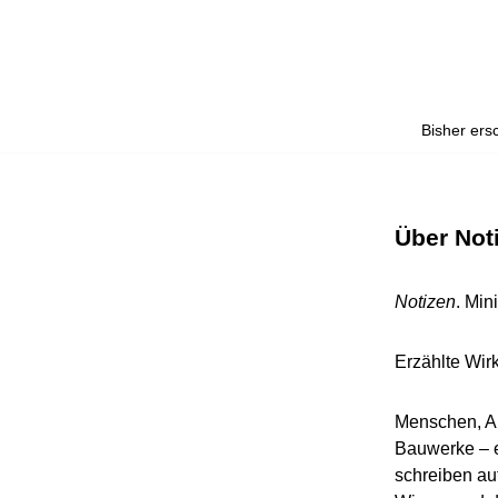
Zum
Inhalt
springen
Bisher ers
Über Not
Notizen
. Min
Erzählte Wirk
Menschen, Al
Bauwerke – e
schreiben au