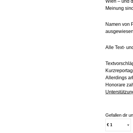
Wien – und d
Meinung sind
Namen von Pe
ausgewiesen 
Alle Text- un
Textvorschl
Kurzreportage
Allerdings a
Honorare zah
Unterstützun
Gefallen dir 