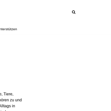
nterstützen
, Tiere,
 hören zu und
lltags in