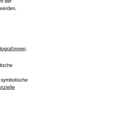
ir der
 werden.
tograf:innen
.
tische
r symbolische
anzielle