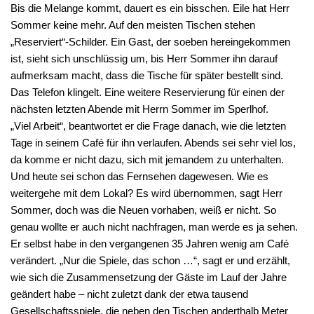
Bis die Melange kommt, dauert es ein bisschen. Eile hat Herr
Sommer keine mehr. Auf den meisten Tischen stehen
„Reserviert“-Schilder. Ein Gast, der soeben hereingekommen
ist, sieht sich unschlüssig um, bis Herr Sommer ihn darauf
aufmerksam macht, dass die Tische für später bestellt sind.
Das Telefon klingelt. Eine weitere Reservierung für einen der
nächsten letzten Abende mit Herrn Sommer im Sperlhof.
„Viel Arbeit“, beantwortet er die Frage danach, wie die letzten
Tage in seinem Café für ihn verlaufen. Abends sei sehr viel los,
da komme er nicht dazu, sich mit jemandem zu unterhalten.
Und heute sei schon das Fernsehen dagewesen. Wie es
weitergehe mit dem Lokal? Es wird übernommen, sagt Herr
Sommer, doch was die Neuen vorhaben, weiß er nicht. So
genau wollte er auch nicht nachfragen, man werde es ja sehen.
Er selbst habe in den vergangenen 35 Jahren wenig am Café
verändert. „Nur die Spiele, das schon …“, sagt er und erzählt,
wie sich die Zusammensetzung der Gäste im Lauf der Jahre
geändert habe – nicht zuletzt dank der etwa tausend
Gesellschaftsspiele, die neben den Tischen anderthalb Meter